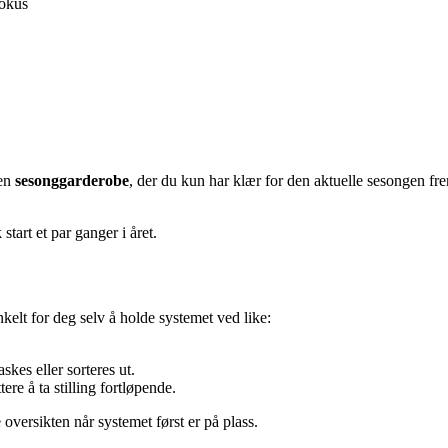
fokus
 en
sesonggarderobe
, der du kun har klær for den aktuelle sesongen f
start et par ganger i året.
kelt for deg selv å holde systemet ved like:
skes eller sorteres ut.
tere å ta stilling fortløpende.
 oversikten når systemet først er på plass.