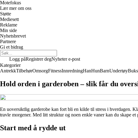
Motefokus
Lær mer om oss
Støtte
Mediesett
Reklame
Min side
Nyhetsbrevet
Partnere
Gi et bidrag
Logg på
Registrer deg
Nyheter e-post
Kategorier
Antrekk
Tilbehør
Omsorg
Fitness
Innredning
Han
Hun
Barn
Undertøy
Buks
Hold orden i garderoben – slik får du overs
En uoversiktlig garderobe kan fort bli en kilde til stress i hverdagen. K
travle morgener. Med litt struktur og noen enkle vaner kan du skape et 
Start med å rydde ut