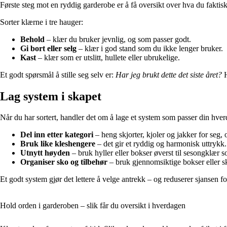
Første steg mot en ryddig garderobe er å få oversikt over hva du faktisk
Sorter klærne i tre hauger:
Behold
– klær du bruker jevnlig, og som passer godt.
Gi bort eller selg
– klær i god stand som du ikke lenger bruker.
Kast
– klær som er utslitt, hullete eller ubrukelige.
Et godt spørsmål å stille seg selv er:
Har jeg brukt dette det siste året?
H
Lag system i skapet
Når du har sortert, handler det om å lage et system som passer din hve
Del inn etter kategori
– heng skjorter, kjoler og jakker for seg, 
Bruk like kleshengere
– det gir et ryddig og harmonisk uttrykk.
Utnytt høyden
– bruk hyller eller bokser øverst til sesongklær 
Organiser sko og tilbehør
– bruk gjennomsiktige bokser eller sk
Et godt system gjør det lettere å velge antrekk – og reduserer sjansen
Hold orden i garderoben – slik får du oversikt i hverdagen