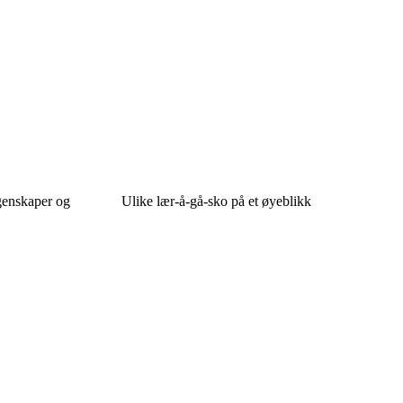
genskaper og
Ulike lær-å-gå-sko på et øyeblikk