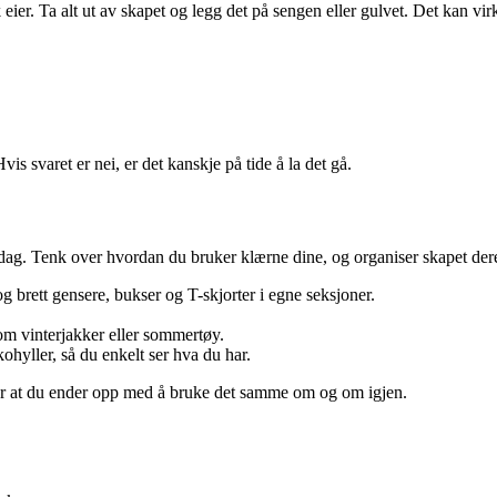
 eier. Ta alt ut av skapet og legg det på sengen eller gulvet. Det kan v
vis svaret er nei, er det kanskje på tide å la det gå.
rdag. Tenk over hvordan du bruker klærne dine, og organiser skapet dere
og brett gensere, bukser og T-skjorter i egne seksjoner.
som vinterjakker eller sommertøy.
ohyller, så du enkelt ser hva du har.
 for at du ender opp med å bruke det samme om og om igjen.