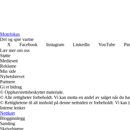
Motefokus
Del og spre varme
X
Facebook
Instagram
LinkedIn
YouTube
Pin
Lær mer om oss
Støtte
Mediesett
Reklame
Min side
Nyhetsbrevet
Partnere
Gi et bidrag
© Opphavsrettsbeskyttet materiale.
© Alle rettigheter forbeholdt. Vi kan motta en andel av salget når du h
© Rettighetene til alt innhold på denne nettsiden er forbeholdt. Vi ka
Interne lenker
Nettkart
Blogginnlegg
Samling
Skrivehjørne