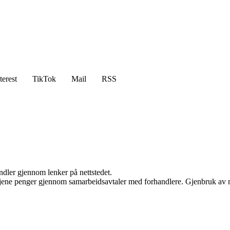
terest
TikTok
Mail
RSS
andler gjennom lenker på nettstedet.
n tjene penger gjennom samarbeidsavtaler med forhandlere. Gjenbruk av m