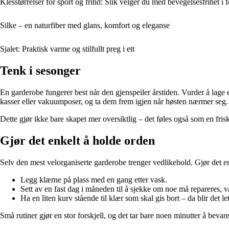
Klesstørrelser for sport og fritid: Slik velger du med bevegelsesfrihet i 
Silke – en naturfiber med glans, komfort og eleganse
Sjalet: Praktisk varme og stilfullt preg i ett
Tenk i sesonger
En garderobe fungerer best når den gjenspeiler årstiden. Vurder å lage
kasser eller vakuumposer, og ta dem frem igjen når høsten nærmer seg.
Dette gjør ikke bare skapet mer oversiktlig – det føles også som en frisk 
Gjør det enkelt å holde orden
Selv den mest velorganiserte garderobe trenger vedlikehold. Gjør det en
Legg klærne på plass med en gang etter vask.
Sett av en fast dag i måneden til å sjekke om noe må repareres, va
Ha en liten kurv stående til klær som skal gis bort – da blir det let
Små rutiner gjør en stor forskjell, og det tar bare noen minutter å bevare