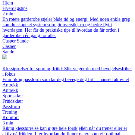
Hjem
Hverdagstips
2 min
En rotete garderobe stjeler både tid og energi. Med noen enkle grep
kan du skape et system som gir oversikt, ro og bedre flyt i
hverdagen. Her får du praktiske tips til hvordan du får orden i
garderoben én gang for alle.
Casper Sande
Casper
Sande
Klesstørrelser for sport og fritid: Slik velger du med bevegelsesfrihet
i fokus
Finn riktig passform som lar deg bevege deg fritt – uansett aktivitet
Antrekk
Antrekk
Sportsklær
Fritidsklær
Passform
Trening
Komfort
3 min
Riktig klesstørrelse kan gjøre hele forskjellen når du trener eller er
aktiv på fritiden. Lær hvordan du finner plagg som gir optimal