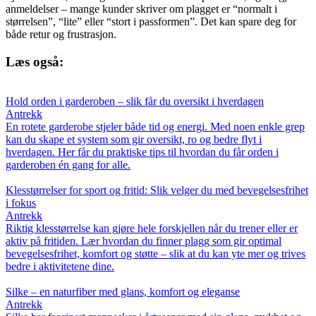
anmeldelser – mange kunder skriver om plagget er “normalt i
størrelsen”, “lite” eller “stort i passformen”. Det kan spare deg for
både retur og frustrasjon.
Læs også:
Hold orden i garderoben – slik får du oversikt i hverdagen
Antrekk
En rotete garderobe stjeler både tid og energi. Med noen enkle grep
kan du skape et system som gir oversikt, ro og bedre flyt i
hverdagen. Her får du praktiske tips til hvordan du får orden i
garderoben én gang for alle.
Klesstørrelser for sport og fritid: Slik velger du med bevegelsesfrihet
i fokus
Antrekk
Riktig klesstørrelse kan gjøre hele forskjellen når du trener eller er
aktiv på fritiden. Lær hvordan du finner plagg som gir optimal
bevegelsesfrihet, komfort og støtte – slik at du kan yte mer og trives
bedre i aktivitetene dine.
Silke – en naturfiber med glans, komfort og eleganse
Antrekk