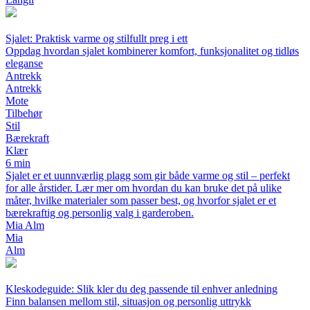
Sjalet: Praktisk varme og stilfullt preg i ett
Oppdag hvordan sjalet kombinerer komfort, funksjonalitet og tidløs
eleganse
Antrekk
Antrekk
Mote
Tilbehør
Stil
Bærekraft
Klær
6 min
Sjalet er et uunnværlig plagg som gir både varme og stil – perfekt
for alle årstider. Lær mer om hvordan du kan bruke det på ulike
måter, hvilke materialer som passer best, og hvorfor sjalet er et
bærekraftig og personlig valg i garderoben.
Mia Alm
Mia
Alm
Kleskodeguide: Slik kler du deg passende til enhver anledning
Finn balansen mellom stil, situasjon og personlig uttrykk