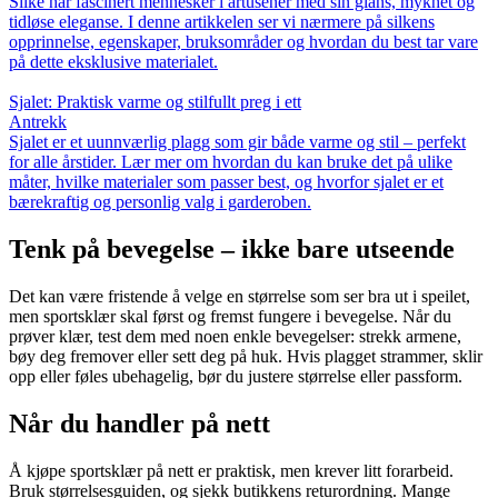
Silke har fascinert mennesker i årtusener med sin glans, mykhet og
tidløse eleganse. I denne artikkelen ser vi nærmere på silkens
opprinnelse, egenskaper, bruksområder og hvordan du best tar vare
på dette eksklusive materialet.
Sjalet: Praktisk varme og stilfullt preg i ett
Antrekk
Sjalet er et uunnværlig plagg som gir både varme og stil – perfekt
for alle årstider. Lær mer om hvordan du kan bruke det på ulike
måter, hvilke materialer som passer best, og hvorfor sjalet er et
bærekraftig og personlig valg i garderoben.
Tenk på bevegelse – ikke bare utseende
Det kan være fristende å velge en størrelse som ser bra ut i speilet,
men sportsklær skal først og fremst fungere i bevegelse. Når du
prøver klær, test dem med noen enkle bevegelser: strekk armene,
bøy deg fremover eller sett deg på huk. Hvis plagget strammer, sklir
opp eller føles ubehagelig, bør du justere størrelse eller passform.
Når du handler på nett
Å kjøpe sportsklær på nett er praktisk, men krever litt forarbeid.
Bruk størrelsesguiden, og sjekk butikkens returordning. Mange