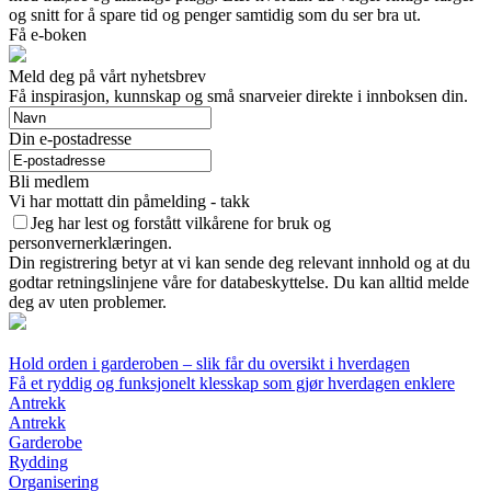
og snitt for å spare tid og penger samtidig som du ser bra ut.
Få e-boken
Meld deg på vårt nyhetsbrev
Få inspirasjon, kunnskap og små snarveier direkte i innboksen din.
Din e-postadresse
Bli medlem
Vi har mottatt din påmelding - takk
Jeg har lest og forstått vilkårene for bruk og
personvernerklæringen.
Din registrering betyr at vi kan sende deg relevant innhold og at du
godtar retningslinjene våre for databeskyttelse. Du kan alltid melde
deg av uten problemer.
Hold orden i garderoben – slik får du oversikt i hverdagen
Få et ryddig og funksjonelt klesskap som gjør hverdagen enklere
Antrekk
Antrekk
Garderobe
Rydding
Organisering