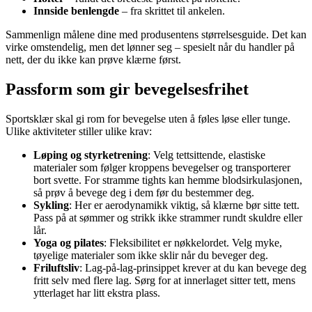
Innside benlengde
– fra skrittet til ankelen.
Sammenlign målene dine med produsentens størrelsesguide. Det kan
virke omstendelig, men det lønner seg – spesielt når du handler på
nett, der du ikke kan prøve klærne først.
Passform som gir bevegelsesfrihet
Sportsklær skal gi rom for bevegelse uten å føles løse eller tunge.
Ulike aktiviteter stiller ulike krav:
Løping og styrketrening
: Velg tettsittende, elastiske
materialer som følger kroppens bevegelser og transporterer
bort svette. For stramme tights kan hemme blodsirkulasjonen,
så prøv å bevege deg i dem før du bestemmer deg.
Sykling
: Her er aerodynamikk viktig, så klærne bør sitte tett.
Pass på at sømmer og strikk ikke strammer rundt skuldre eller
lår.
Yoga og pilates
: Fleksibilitet er nøkkelordet. Velg myke,
tøyelige materialer som ikke sklir når du beveger deg.
Friluftsliv
: Lag-på-lag-prinsippet krever at du kan bevege deg
fritt selv med flere lag. Sørg for at innerlaget sitter tett, mens
ytterlaget har litt ekstra plass.