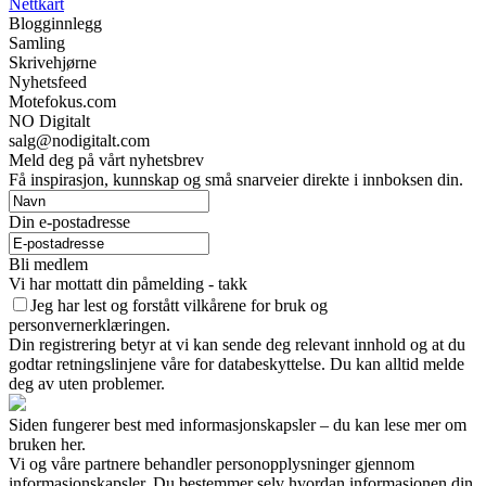
Nettkart
Blogginnlegg
Samling
Skrivehjørne
Nyhetsfeed
Motefokus.com
NO Digitalt
salg@nodigitalt.com
Meld deg på vårt nyhetsbrev
Få inspirasjon, kunnskap og små snarveier direkte i innboksen din.
Din e-postadresse
Bli medlem
Vi har mottatt din påmelding - takk
Jeg har lest og forstått vilkårene for bruk og
personvernerklæringen.
Din registrering betyr at vi kan sende deg relevant innhold og at du
godtar retningslinjene våre for databeskyttelse. Du kan alltid melde
deg av uten problemer.
Siden fungerer best med informasjonskapsler – du kan lese mer om
bruken her.
Vi og våre partnere behandler personopplysninger gjennom
informasjonskapsler. Du bestemmer selv hvordan informasjonen din