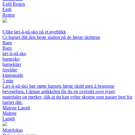
Egill Reiten
Egill
Reiten
Ulike lær-å-gå-sko på et øyeblikk
Gi barnet ditt den beste starten på de første skrittene
Barn
Barn
lær-å-gå-sko
barnesko
barneklær
foreldre
kjøpsguide
5 min
Lær-å-gå-sko bør støtte barnets første skritt uten å begrense
bevegelsen. I denne artikkelen får du en oversikt over typer,
materialer og merker, slik at du kan velge skoene som passer best for
barnet ditt.
Malene Langli
Malene
Langli
Motefokus