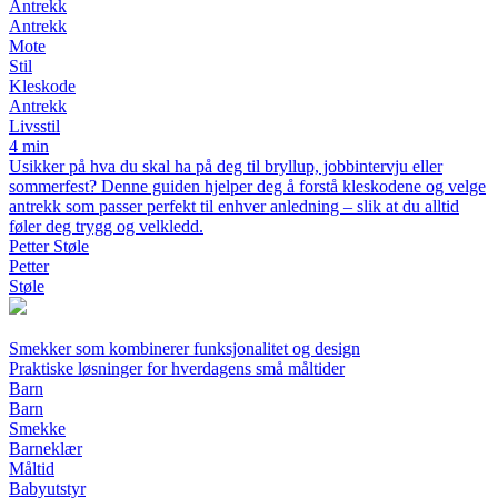
Antrekk
Antrekk
Mote
Stil
Kleskode
Antrekk
Livsstil
4 min
Usikker på hva du skal ha på deg til bryllup, jobbintervju eller
sommerfest? Denne guiden hjelper deg å forstå kleskodene og velge
antrekk som passer perfekt til enhver anledning – slik at du alltid
føler deg trygg og velkledd.
Petter Støle
Petter
Støle
Smekker som kombinerer funksjonalitet og design
Praktiske løsninger for hverdagens små måltider
Barn
Barn
Smekke
Barneklær
Måltid
Babyutstyr