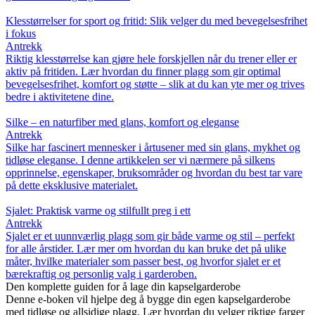
Klesstørrelser for sport og fritid: Slik velger du med bevegelsesfrihet
i fokus
Antrekk
Riktig klesstørrelse kan gjøre hele forskjellen når du trener eller er
aktiv på fritiden. Lær hvordan du finner plagg som gir optimal
bevegelsesfrihet, komfort og støtte – slik at du kan yte mer og trives
bedre i aktivitetene dine.
Silke – en naturfiber med glans, komfort og eleganse
Antrekk
Silke har fascinert mennesker i årtusener med sin glans, mykhet og
tidløse eleganse. I denne artikkelen ser vi nærmere på silkens
opprinnelse, egenskaper, bruksområder og hvordan du best tar vare
på dette eksklusive materialet.
Sjalet: Praktisk varme og stilfullt preg i ett
Antrekk
Sjalet er et uunnværlig plagg som gir både varme og stil – perfekt
for alle årstider. Lær mer om hvordan du kan bruke det på ulike
måter, hvilke materialer som passer best, og hvorfor sjalet er et
bærekraftig og personlig valg i garderoben.
Den komplette guiden for å lage din kapselgarderobe
Denne e-boken vil hjelpe deg å bygge din egen kapselgarderobe
med tidløse og allsidige plagg. Lær hvordan du velger riktige farger