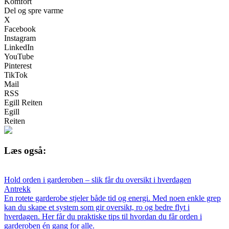
Komfort
Del og spre varme
X
Facebook
Instagram
LinkedIn
YouTube
Pinterest
TikTok
Mail
RSS
Egill Reiten
Egill
Reiten
Læs også:
Hold orden i garderoben – slik får du oversikt i hverdagen
Antrekk
En rotete garderobe stjeler både tid og energi. Med noen enkle grep
kan du skape et system som gir oversikt, ro og bedre flyt i
hverdagen. Her får du praktiske tips til hvordan du får orden i
garderoben én gang for alle.