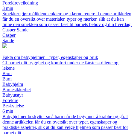
Foreldreveiledning
3 min
Smekker gjør måltidene enklere og klærne renere. I denne artikkelen
får du en oversikt over materialer, typer og merker, slik at du kan
finne den smekken som passer best til barnets behov og din hverdag.
Casper Sande
Casper
Sande
Fakta om babyhjelmer – typer, egenskaper og bruk
Gi barnet ditt trygghet og komfort under de første skrittene og
lekene
Barn
Barn
Babyhjelm
Barnesikkerhet
Babyutstyr
Foreldre
Beskyttelse
6 min
Babyhjelmer beskytter små barn når de begynner å krabbe og gå. I
denne artikkelen får du en oversikt over typer, egenskaper og
praktiske aspekter, slik at du kan velge hjelmen som passer best for
barnet ditt.