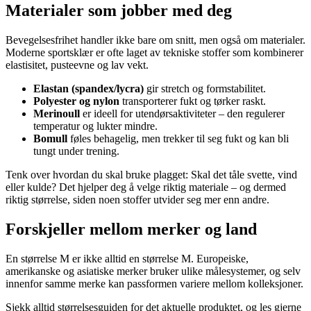
Materialer som jobber med deg
Bevegelsesfrihet handler ikke bare om snitt, men også om materialer.
Moderne sportsklær er ofte laget av tekniske stoffer som kombinerer
elastisitet, pusteevne og lav vekt.
Elastan (spandex/lycra)
gir stretch og formstabilitet.
Polyester og nylon
transporterer fukt og tørker raskt.
Merinoull
er ideell for utendørsaktiviteter – den regulerer
temperatur og lukter mindre.
Bomull
føles behagelig, men trekker til seg fukt og kan bli
tungt under trening.
Tenk over hvordan du skal bruke plagget: Skal det tåle svette, vind
eller kulde? Det hjelper deg å velge riktig materiale – og dermed
riktig størrelse, siden noen stoffer utvider seg mer enn andre.
Forskjeller mellom merker og land
En størrelse M er ikke alltid en størrelse M. Europeiske,
amerikanske og asiatiske merker bruker ulike målesystemer, og selv
innenfor samme merke kan passformen variere mellom kolleksjoner.
Sjekk alltid størrelsesguiden for det aktuelle produktet, og les gjerne