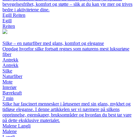
bevegelsesfrihet, komfort og støtte – slik at du kan yte mer og trives
bedre i aktivitetene dine.
Egill Reiten
Egill
Reiten
Silke – en naturfiber med glans, komfort og eleganse
Oppdag hvorfor silke fortsatt regnes som naturens mest luksuriøse
fiber
Antrekk
Antrekk
Silke
Naturfiber
Mote
Interiør
Bærekraft
7 min
Silke har fascinert mennesker i årtusener med sin glans, mykhet og
tidløse eleganse. I denne artikkelen ser vi nærmere på silkens
opprinnelse, egenskaper, bruksområder og hvordan du best tar vare
på dette eksklusive materialet.
Malene Langli
Malene
Langli