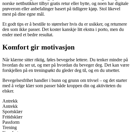
norske nettbutikker tilbyr gratis retur eller bytte, og noen har digitale
prøverom eller anbefalinger basert på tidligere kjøp. Stol likevel
mest på dine egne mål.
Et godt tips er å bestille to størrelser hvis du er usikker, og returnere
den som ikke passer. Det koster kanskje litt ekstra i porto, men du
ender med et bedre resultat.
Komfort gir motivasjon
Når klærne sitter riktig, føles bevegelse lettere. Du tenker mindre på
hvordan du ser ut, og mer på hvordan du beveger deg. Det kan være
forskjellen på en treningsøkt du gleder deg til, og en du utsetter.
Bevegelsesfrihet handler i bunn og grunn om trivsel – og det starter
med å velge klær som passer både kroppen din og aktiviteten du
elsker.
Antrekk
Antrekk
Sportsklær
Fritidsklær
Passform
Trening