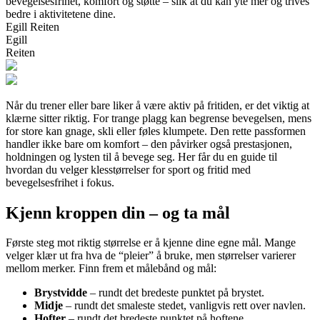
bevegelsesfrihet, komfort og støtte – slik at du kan yte mer og trives
bedre i aktivitetene dine.
Egill Reiten
Egill
Reiten
Når du trener eller bare liker å være aktiv på fritiden, er det viktig at
klærne sitter riktig. For trange plagg kan begrense bevegelsen, mens
for store kan gnage, skli eller føles klumpete. Den rette passformen
handler ikke bare om komfort – den påvirker også prestasjonen,
holdningen og lysten til å bevege seg. Her får du en guide til
hvordan du velger klesstørrelser for sport og fritid med
bevegelsesfrihet i fokus.
Kjenn kroppen din – og ta mål
Første steg mot riktig størrelse er å kjenne dine egne mål. Mange
velger klær ut fra hva de “pleier” å bruke, men størrelser varierer
mellom merker. Finn frem et målebånd og mål:
Brystvidde
– rundt det bredeste punktet på brystet.
Midje
– rundt det smaleste stedet, vanligvis rett over navlen.
Hofter
– rundt det bredeste punktet på hoftene.