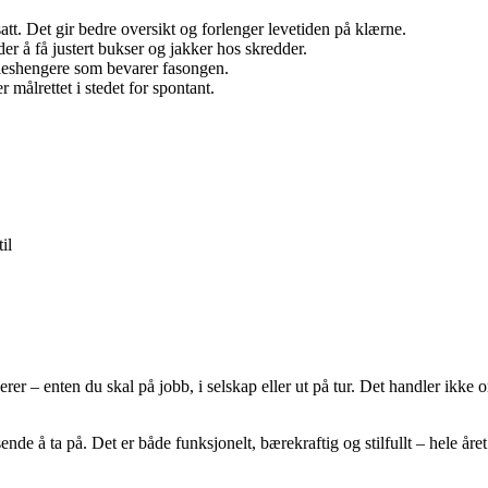
t. Det gir bedre oversikt og forlenger levetiden på klærne.
rder å få justert bukser og jakker hos skredder.
kleshengere som bevarer fasongen.
r målrettet i stedet for spontant.
il
 – enten du skal på jobb, i selskap eller ut på tur. Det handler ikke o
nde å ta på. Det er både funksjonelt, bærekraftig og stilfullt – hele året