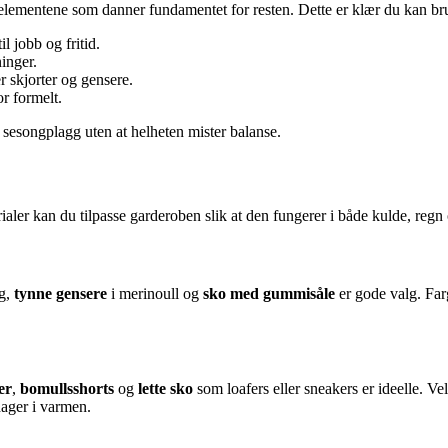
lementene som danner fundamentet for resten. Dette er klær du kan bru
l jobb og fritid.
inger.
r skjorter og gensere.
or formelt.
 sesongplagg uten at helheten mister balanse.
erialer kan du tilpasse garderoben slik at den fungerer i både kulde, regn 
ng,
tynne gensere
i merinoull og
sko med gummisåle
er gode valg. Far
er
,
bomullsshorts
og
lette sko
som loafers eller sneakers er ideelle. Ve
dager i varmen.