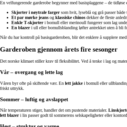
En velfungerende garderobe begynner med basisplaggene – de tidløse e
Skjorter i nøytrale farger
som hvit, lyseblå og grå passer både ti
Et par mørke jeans
og
klassiske chinos
dekker de fleste anledn
Enkle T-skjorter
i bomull eller merinoull fungerer som lag unde
En blazer
i ull eller bomullsblanding løfter antrekket uten å bli f
Når du har kontroll på basisgarderoben, blir det enklere å supplere med
Garderoben gjennom årets fire sesonger
Det norske klimaet stiller krav til fleksibilitet. Ved å tenke i lag og mat
Vår – overgang og lette lag
Våren byr ofte på skiftende vær. En
lett jakke
i bomull eller ullblandi
friskt uttrykk.
Sommer – luftig og avslappet
Når temperaturen stiger, handler det om pustende materialer.
Linskjort
lett blazer
i lin passer godt til sommerens selskapeligheter eller kontor
Høst – struktur og varme