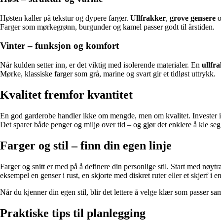
Høsten kaller på tekstur og dypere farger.
Ullfrakker
,
grove gensere
Farger som mørkegrønn, burgunder og kamel passer godt til årstiden.
Vinter – funksjon og komfort
Når kulden setter inn, er det viktig med isolerende materialer. En
ullfr
Mørke, klassiske farger som grå, marine og svart gir et tidløst uttrykk.
Kvalitet fremfor kvantitet
En god garderobe handler ikke om mengde, men om kvalitet. Invester i ma
Det sparer både penger og miljø over tid – og gjør det enklere å kle seg 
Farger og stil – finn din egen linje
Farger og snitt er med på å definere din personlige stil. Start med nøytr
eksempel en genser i rust, en skjorte med diskret ruter eller et skjerf i e
Når du kjenner din egen stil, blir det lettere å velge klær som passer s
Praktiske tips til planlegging