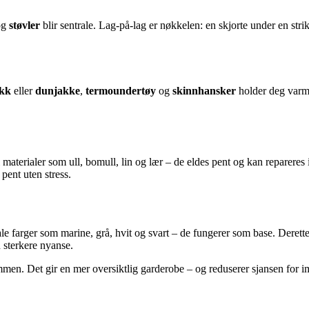
og
støvler
blir sentrale. Lag-på-lag er nøkkelen: en skjorte under en str
akk
eller
dunjakke
,
termoundertøy
og
skinnhansker
holder deg varm.
terialer som ull, bomull, lin og lær – de eldes pent og kan repareres i 
pent uten stress.
ale farger som marine, grå, hvit og svart – de fungerer som base. Deretter
n sterkere nyanse.
ammen. Det gir en mer oversiktlig garderobe – og reduserer sjansen for i