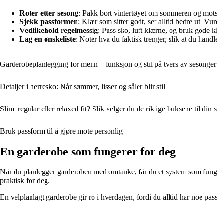
Roter etter sesong
: Pakk bort vintertøyet om sommeren og motsat
Sjekk passformen
: Klær som sitter godt, ser alltid bedre ut. Vu
Vedlikehold regelmessig
: Puss sko, luft klærne, og bruk gode 
Lag en ønskeliste
: Noter hva du faktisk trenger, slik at du handle
Garderobeplanlegging for menn – funksjon og stil på tvers av sesonger
Detaljer i herresko: Når sømmer, lisser og såler blir stil
Slim, regular eller relaxed fit? Slik velger du de riktige buksene til din st
Bruk passform til å gjøre mote personlig
En garderobe som fungerer for deg
Når du planlegger garderoben med omtanke, får du et system som fungerer
praktisk for deg.
En velplanlagt garderobe gir ro i hverdagen, fordi du alltid har noe passe