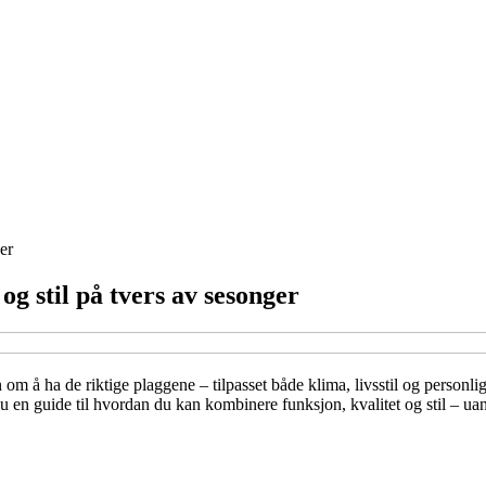
er
g stil på tvers av sesonger
m å ha de riktige plaggene – tilpasset både klima, livsstil og personl
u en guide til hvordan du kan kombinere funksjon, kvalitet og stil – uan