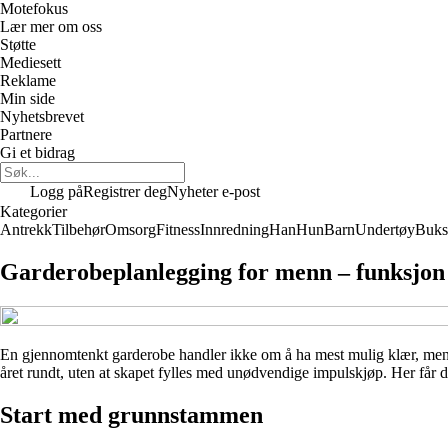
Motefokus
Lær mer om oss
Støtte
Mediesett
Reklame
Min side
Nyhetsbrevet
Partnere
Gi et bidrag
Logg på
Registrer deg
Nyheter e-post
Kategorier
Antrekk
Tilbehør
Omsorg
Fitness
Innredning
Han
Hun
Barn
Undertøy
Buks
Garderobeplanlegging for menn – funksjon o
En gjennomtenkt garderobe handler ikke om å ha mest mulig klær, men o
året rundt, uten at skapet fylles med unødvendige impulskjøp. Her får d
Start med grunnstammen