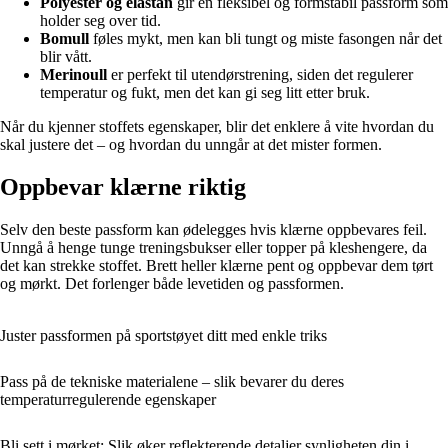
Polyester og elastan
gir en fleksibel og formstabil passform som
holder seg over tid.
Bomull
føles mykt, men kan bli tungt og miste fasongen når det
blir vått.
Merinoull
er perfekt til utendørstrening, siden det regulerer
temperatur og fukt, men det kan gi seg litt etter bruk.
Når du kjenner stoffets egenskaper, blir det enklere å vite hvordan du
skal justere det – og hvordan du unngår at det mister formen.
Oppbevar klærne riktig
Selv den beste passform kan ødelegges hvis klærne oppbevares feil.
Unngå å henge tunge treningsbukser eller topper på kleshengere, da
det kan strekke stoffet. Brett heller klærne pent og oppbevar dem tørt
og mørkt. Det forlenger både levetiden og passformen.
Juster passformen på sportstøyet ditt med enkle triks
Pass på de tekniske materialene – slik bevarer du deres
temperaturregulerende egenskaper
Bli sett i mørket: Slik øker reflekterende detaljer synligheten din i