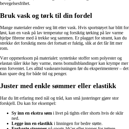
bevegelsesfrihet.
Bruk vask og tørk til din fordel
Mange materialer endrer seg litt etter vask. Hvis sportstøyet har blitt for
løst, kan en vask på lav temperatur og forsiktig tørking på lav varme
hjelpe fibrene med å trekke seg sammen. Er plagget for stramt, kan du
strekke det forsiktig mens det fortsatt er fuktig, slik at det får litt mer
rom.
Vær oppmerksom på materialet: syntetiske stoffer som polyester og
elastan tåler ikke høy varme, mens bomullsblandinger kan krympe mer
enn forventet. Les alltid vaskeanvisningen før du eksperimenterer – det
kan spare deg for både tid og penger.
Juster med enkle sømmer eller elastikk
Har du litt erfaring med nål og tråd, kan små justeringer gjøre stor
forskjell. Du kan for eksempel:
Sy inn en ekstra søm
i livet på tights eller shorts hvis de sklir
ned.
Legge inn en elastikk
i linningen for bedre støtte.
Forkorte stropper
på sports-bh’er eller topper for tettere