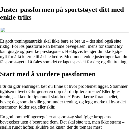
Juster passformen på sportstøyet ditt med
enkle triks
Et godt treningsantrekk skal ikke bare se bra ut – det skal også sitte
riktig. For løs passform kan hemme bevegelsen, mens for stramt tøy
kan gnage og påvirke prestasjonen. Heldigvis trenger du ikke kjøpe
nytt for å få klærne til å sitte bedre. Med noen enkle justeringer kan du
få sportstøyet til å føles som det er laget spesielt for deg og din trening.
Start med å vurdere passformen
Før du gjør endringer, bør du finne ut hvor problemet ligger. Strammer
tightsen i livet? Glir genseren opp når du løfter armene? Eller føles
treningsjakken for løs rundt skuldrene? Prøv klærne foran speilet,
beveg deg som du ville gjort under trening, og legg merke til hvor det
strammer, folder seg eller sklir.
En god tommelfingerregel er at sportstøy skal følge kroppens
bevegelser uten å begrense dem. Det skal sitte tett, men ikke stramt –
særlig rundt hofter, skuldre og knær, der du trenger mest