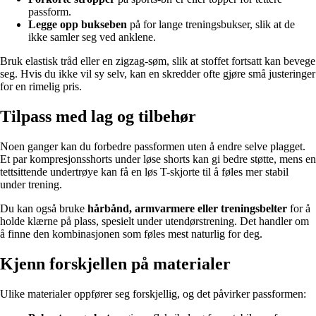
passform.
Legge opp bukseben
på for lange treningsbukser, slik at de
ikke samler seg ved anklene.
Bruk elastisk tråd eller en zigzag-søm, slik at stoffet fortsatt kan bevege
seg. Hvis du ikke vil sy selv, kan en skredder ofte gjøre små justeringer
for en rimelig pris.
Tilpass med lag og tilbehør
Noen ganger kan du forbedre passformen uten å endre selve plagget.
Et par kompresjonsshorts under løse shorts kan gi bedre støtte, mens en
tettsittende undertrøye kan få en løs T-skjorte til å føles mer stabil
under trening.
Du kan også bruke
hårbånd, armvarmere eller treningsbelter
for å
holde klærne på plass, spesielt under utendørstrening. Det handler om
å finne den kombinasjonen som føles mest naturlig for deg.
Kjenn forskjellen på materialer
Ulike materialer oppfører seg forskjellig, og det påvirker passformen: