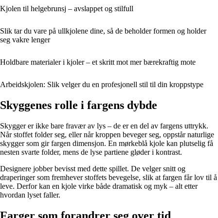
Kjolen til helgebrunsj – avslappet og stilfull
Slik tar du vare på ullkjolene dine, så de beholder formen og holder
seg vakre lenger
Holdbare materialer i kjoler – et skritt mot mer bærekraftig mote
Arbeidskjolen: Slik velger du en profesjonell stil til din kroppstype
Skyggenes rolle i fargens dybde
Skygger er ikke bare fravær av lys – de er en del av fargens uttrykk.
Når stoffet folder seg, eller når kroppen beveger seg, oppstår naturlige
skygger som gir fargen dimensjon. En mørkeblå kjole kan plutselig få
nesten svarte folder, mens de lyse partiene gløder i kontrast.
Designere jobber bevisst med dette spillet. De velger snitt og
draperinger som fremhever stoffets bevegelse, slik at fargen får lov til å
leve. Derfor kan en kjole virke både dramatisk og myk – alt etter
hvordan lyset faller.
Farger som forandrer seg over tid