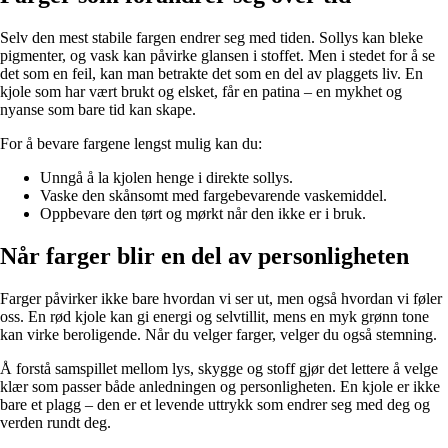
Selv den mest stabile fargen endrer seg med tiden. Sollys kan bleke
pigmenter, og vask kan påvirke glansen i stoffet. Men i stedet for å se
det som en feil, kan man betrakte det som en del av plaggets liv. En
kjole som har vært brukt og elsket, får en patina – en mykhet og
nyanse som bare tid kan skape.
For å bevare fargene lengst mulig kan du:
Unngå å la kjolen henge i direkte sollys.
Vaske den skånsomt med fargebevarende vaskemiddel.
Oppbevare den tørt og mørkt når den ikke er i bruk.
Når farger blir en del av personligheten
Farger påvirker ikke bare hvordan vi ser ut, men også hvordan vi føler
oss. En rød kjole kan gi energi og selvtillit, mens en myk grønn tone
kan virke beroligende. Når du velger farger, velger du også stemning.
Å forstå samspillet mellom lys, skygge og stoff gjør det lettere å velge
klær som passer både anledningen og personligheten. En kjole er ikke
bare et plagg – den er et levende uttrykk som endrer seg med deg og
verden rundt deg.