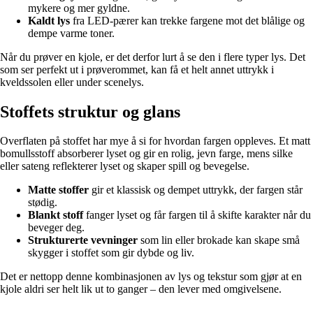
mykere og mer gyldne.
Kaldt lys
fra LED-pærer kan trekke fargene mot det blålige og
dempe varme toner.
Når du prøver en kjole, er det derfor lurt å se den i flere typer lys. Det
som ser perfekt ut i prøverommet, kan få et helt annet uttrykk i
kveldssolen eller under scenelys.
Stoffets struktur og glans
Overflaten på stoffet har mye å si for hvordan fargen oppleves. Et matt
bomullsstoff absorberer lyset og gir en rolig, jevn farge, mens silke
eller sateng reflekterer lyset og skaper spill og bevegelse.
Matte stoffer
gir et klassisk og dempet uttrykk, der fargen står
stødig.
Blankt stoff
fanger lyset og får fargen til å skifte karakter når du
beveger deg.
Strukturerte vevninger
som lin eller brokade kan skape små
skygger i stoffet som gir dybde og liv.
Det er nettopp denne kombinasjonen av lys og tekstur som gjør at en
kjole aldri ser helt lik ut to ganger – den lever med omgivelsene.