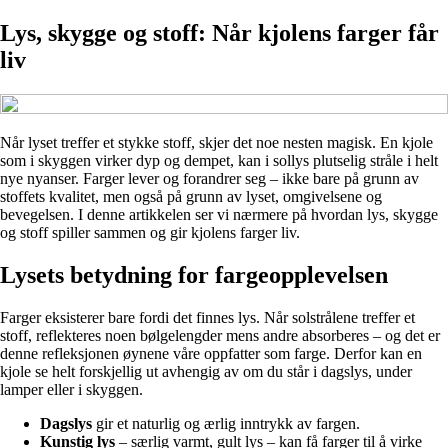
Lys, skygge og stoff: Når kjolens farger får
liv
Når lyset treffer et stykke stoff, skjer det noe nesten magisk. En kjole
som i skyggen virker dyp og dempet, kan i sollys plutselig stråle i helt
nye nyanser. Farger lever og forandrer seg – ikke bare på grunn av
stoffets kvalitet, men også på grunn av lyset, omgivelsene og
bevegelsen. I denne artikkelen ser vi nærmere på hvordan lys, skygge
og stoff spiller sammen og gir kjolens farger liv.
Lysets betydning for fargeopplevelsen
Farger eksisterer bare fordi det finnes lys. Når solstrålene treffer et
stoff, reflekteres noen bølgelengder mens andre absorberes – og det er
denne refleksjonen øynene våre oppfatter som farge. Derfor kan en
kjole se helt forskjellig ut avhengig av om du står i dagslys, under
lamper eller i skyggen.
Dagslys
gir et naturlig og ærlig inntrykk av fargen.
Kunstig lys
– særlig varmt, gult lys – kan få farger til å virke