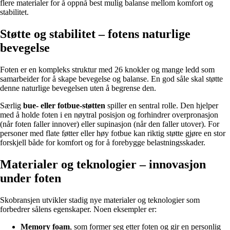
flere materialer for å oppnå best mulig balanse mellom komfort og
stabilitet.
Støtte og stabilitet – fotens naturlige
bevegelse
Foten er en kompleks struktur med 26 knokler og mange ledd som
samarbeider for å skape bevegelse og balanse. En god såle skal støtte
denne naturlige bevegelsen uten å begrense den.
Særlig
bue- eller fotbue-støtten
spiller en sentral rolle. Den hjelper
med å holde foten i en nøytral posisjon og forhindrer overpronasjon
(når foten faller innover) eller supinasjon (når den faller utover). For
personer med flate føtter eller høy fotbue kan riktig støtte gjøre en stor
forskjell både for komfort og for å forebygge belastningsskader.
Materialer og teknologier – innovasjon
under foten
Skobransjen utvikler stadig nye materialer og teknologier som
forbedrer sålens egenskaper. Noen eksempler er:
Memory foam
, som former seg etter foten og gir en personlig