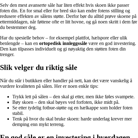
Selv den mest avanserte såle har liten effekt hvis skoen ikke passer
foten din. En for smal eller for bred sko kan endre fotens stilling og
redusere effekten av sålens støtte. Derfor bør du alltid prøve skoene på
ettermiddagen, når føttene ofte er litt hovne, og gå noen skritt i dem før
du bestemmer deg.
Har du spesielle behov – for eksempel plattfot, hælspore eller ulik
benlengde – kan en
ortopedisk innleggssåle
være en god investering.
Den kan tilpasses individuelt og gi nøyaktig den støtten foten din
trenger.
Slik velger du riktig såle
Når du står i butikken eller handler på nett, kan det være vanskelig å
vurdere kvaliteten på sålen. Her er noen enkle tips:
Trykk lett på sålen – den skal gi etter, men ikke føles svampete.
Bøy skoen – den skal bøyes ved forfoten, ikke midt på.
Se etter tydelig fotbue-støtte og en hælkappe som holder foten
stabil.
Tenk på hvor du skal bruke skoen: harde underlag krever mer
demping enn mykt terreng.
En god såle er en investering i hverdagen