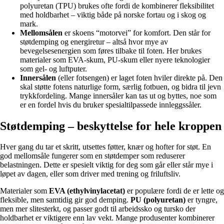
polyuretan (TPU) brukes ofte fordi de kombinerer fleksibilitet
med holdbarhet – viktig både på norske fortau og i skog og
mark.
Mellomsålen
er skoens “motorvei” for komfort. Den står for
støtdemping og energiretur – altså hvor mye av
bevegelsesenergien som føres tilbake til foten. Her brukes
materialer som EVA-skum, PU-skum eller nyere teknologier
som gel- og luftputer.
Innersålen
(eller fotsengen) er laget foten hviler direkte på. Den
skal støtte fotens naturlige form, særlig fotbuen, og bidra til jevn
trykkfordeling. Mange innersåler kan tas ut og byttes, noe som
er en fordel hvis du bruker spesialtilpassede innleggssåler.
Støtdemping – beskyttelse for hele kroppen
Hver gang du tar et skritt, utsettes føtter, knær og hofter for støt. En
god mellomsåle fungerer som en støtdemper som reduserer
belastningen. Dette er spesielt viktig for deg som går eller står mye i
løpet av dagen, eller som driver med trening og friluftsliv.
Materialer som
EVA (ethylvinylacetat)
er populære fordi de er lette og
fleksible, men samtidig gir god demping.
PU (polyuretan)
er tyngre,
men mer slitesterkt, og passer godt til arbeidssko og tursko der
holdbarhet er viktigere enn lav vekt. Mange produsenter kombinerer