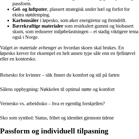
passform.
Gel- og luftputer
, plassert strategisk under hæl og forfot for
ekstra støtdemping.
Karbonsåler
i løpesko, som øker energiretur og fremdrift.
Bærekraftige materialer
som resirkulert gummi og biobasert
skum, som reduserer miljøbelastningen – et stadig viktigere tema
også i Norge.
Valget av materiale avhenger av hvordan skoen skal brukes. En
løpesko krever for eksempel en helt annen type såle enn en fjellstøvel
eller en kontorsko.
Reisesko for kvinner – slik finner du komfort og stil på farten
Sålens oppbygning: Nøkkelen til optimal støtte og komfort
Vernesko vs. arbeidssko – hva er egentlig forskjellen?
Sko som symbol: Status, frihet og identitet gjennom tidene
Passform og individuell tilpasning