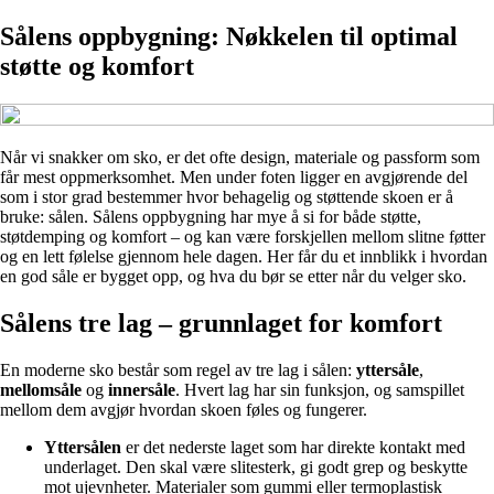
Sålens oppbygning: Nøkkelen til optimal
støtte og komfort
Når vi snakker om sko, er det ofte design, materiale og passform som
får mest oppmerksomhet. Men under foten ligger en avgjørende del
som i stor grad bestemmer hvor behagelig og støttende skoen er å
bruke: sålen. Sålens oppbygning har mye å si for både støtte,
støtdemping og komfort – og kan være forskjellen mellom slitne føtter
og en lett følelse gjennom hele dagen. Her får du et innblikk i hvordan
en god såle er bygget opp, og hva du bør se etter når du velger sko.
Sålens tre lag – grunnlaget for komfort
En moderne sko består som regel av tre lag i sålen:
yttersåle
,
mellomsåle
og
innersåle
. Hvert lag har sin funksjon, og samspillet
mellom dem avgjør hvordan skoen føles og fungerer.
Yttersålen
er det nederste laget som har direkte kontakt med
underlaget. Den skal være slitesterk, gi godt grep og beskytte
mot ujevnheter. Materialer som gummi eller termoplastisk