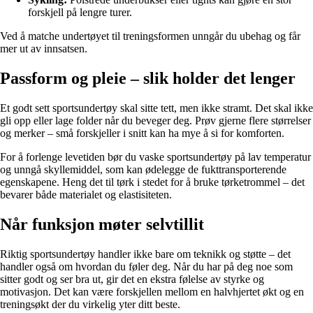
forskjell på lengre turer.
Ved å matche undertøyet til treningsformen unngår du ubehag og får
mer ut av innsatsen.
Passform og pleie – slik holder det lenger
Et godt sett sportsundertøy skal sitte tett, men ikke stramt. Det skal ikke
gli opp eller lage folder når du beveger deg. Prøv gjerne flere størrelser
og merker – små forskjeller i snitt kan ha mye å si for komforten.
For å forlenge levetiden bør du vaske sportsundertøy på lav temperatur
og unngå skyllemiddel, som kan ødelegge de fukttransporterende
egenskapene. Heng det til tørk i stedet for å bruke tørketrommel – det
bevarer både materialet og elastisiteten.
Når funksjon møter selvtillit
Riktig sportsundertøy handler ikke bare om teknikk og støtte – det
handler også om hvordan du føler deg. Når du har på deg noe som
sitter godt og ser bra ut, gir det en ekstra følelse av styrke og
motivasjon. Det kan være forskjellen mellom en halvhjertet økt og en
treningsøkt der du virkelig yter ditt beste.