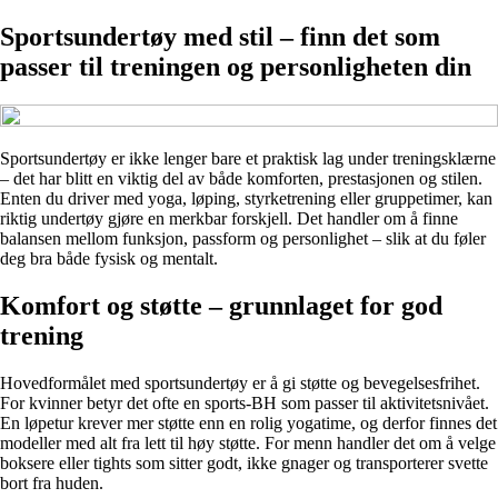
Sportsundertøy med stil – finn det som
passer til treningen og personligheten din
Sportsundertøy er ikke lenger bare et praktisk lag under treningsklærne
– det har blitt en viktig del av både komforten, prestasjonen og stilen.
Enten du driver med yoga, løping, styrketrening eller gruppetimer, kan
riktig undertøy gjøre en merkbar forskjell. Det handler om å finne
balansen mellom funksjon, passform og personlighet – slik at du føler
deg bra både fysisk og mentalt.
Komfort og støtte – grunnlaget for god
trening
Hovedformålet med sportsundertøy er å gi støtte og bevegelsesfrihet.
For kvinner betyr det ofte en sports-BH som passer til aktivitetsnivået.
En løpetur krever mer støtte enn en rolig yogatime, og derfor finnes det
modeller med alt fra lett til høy støtte. For menn handler det om å velge
boksere eller tights som sitter godt, ikke gnager og transporterer svette
bort fra huden.