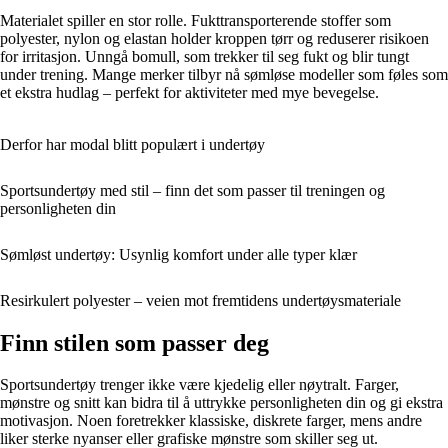
Materialet spiller en stor rolle. Fukttransporterende stoffer som
polyester, nylon og elastan holder kroppen tørr og reduserer risikoen
for irritasjon. Unngå bomull, som trekker til seg fukt og blir tungt
under trening. Mange merker tilbyr nå sømløse modeller som føles som
et ekstra hudlag – perfekt for aktiviteter med mye bevegelse.
Derfor har modal blitt populært i undertøy
Sportsundertøy med stil – finn det som passer til treningen og
personligheten din
Sømløst undertøy: Usynlig komfort under alle typer klær
Resirkulert polyester – veien mot fremtidens undertøysmateriale
Finn stilen som passer deg
Sportsundertøy trenger ikke være kjedelig eller nøytralt. Farger,
mønstre og snitt kan bidra til å uttrykke personligheten din og gi ekstra
motivasjon. Noen foretrekker klassiske, diskrete farger, mens andre
liker sterke nyanser eller grafiske mønstre som skiller seg ut.