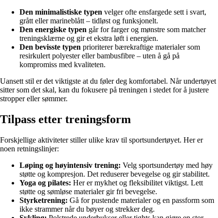
Den minimalistiske typen
velger ofte ensfargede sett i svart,
grått eller marineblått – tidløst og funksjonelt.
Den energiske typen
går for farger og mønstre som matcher
treningsklærne og gir et ekstra løft i energien.
Den bevisste typen
prioriterer bærekraftige materialer som
resirkulert polyester eller bambusfibre – uten å gå på
kompromiss med kvaliteten.
Uansett stil er det viktigste at du føler deg komfortabel. Når undertøyet
sitter som det skal, kan du fokusere på treningen i stedet for å justere
stropper eller sømmer.
Tilpass etter treningsform
Forskjellige aktiviteter stiller ulike krav til sportsundertøyet. Her er
noen retningslinjer:
Løping og høyintensiv trening:
Velg sportsundertøy med høy
støtte og kompresjon. Det reduserer bevegelse og gir stabilitet.
Yoga og pilates:
Her er mykhet og fleksibilitet viktigst. Lett
støtte og sømløse materialer gir fri bevegelse.
Styrketrening:
Gå for pustende materialer og en passform som
ikke strammer når du bøyer og strekker deg.
Sykling:
Polstrede underbukser eller tights kan gjøre en stor