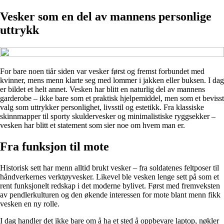
Vesker som en del av mannens personlige
uttrykk
For bare noen tiår siden var vesker først og fremst forbundet med
kvinner, mens menn klarte seg med lommer i jakken eller buksen. I dag
er bildet et helt annet. Vesken har blitt en naturlig del av mannens
garderobe – ikke bare som et praktisk hjelpemiddel, men som et bevisst
valg som uttrykker personlighet, livsstil og estetikk. Fra klassiske
skinnmapper til sporty skuldervesker og minimalistiske ryggsekker –
vesken har blitt et statement som sier noe om hvem man er.
Fra funksjon til mote
Historisk sett har menn alltid brukt vesker – fra soldatenes feltposer til
håndverkernes verktøyvesker. Likevel ble vesken lenge sett på som et
rent funksjonelt redskap i det moderne bylivet. Først med fremveksten
av pendlerkulturen og den økende interessen for mote blant menn fikk
vesken en ny rolle.
I dag handler det ikke bare om å ha et sted å oppbevare laptop, nøkler