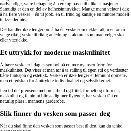
nødvendige, være behagelig å bære og passe til ulike situasjoner.
Samtidig er den en del av helhetsinntrykket. Mange menn velger i dag
å ha flere vesker – én til jobb, én til fritid og kanskje en mindre modell
til kvelder ute.
Det handler ikke lenger om å ha én veske som dekker alt, men om å
velge riktig veske til riktig anledning – akkurat som man velger sko
eller ytterjakke.
Et uttrykk for moderne maskulinitet
Å bære veske er i dag et symbol på en mer nyansert form for
maskulinitet. Det viser at man tør å ta stilling til egen stil og verdsetter
både funksjon og estetikk. Vesken er ikke lenger et feminint domene,
men et redskap for å uttrykke individualitet og selvsikkerhet.
I en tid der grensene mellom arbeid og fritid, formelt og uformelt,
maskulint og feminint blir stadig mer flytende, har vesken fått en
naturlig plass i mannens garderobe.
Slik finner du vesken som passer deg
Når du skal finne den vesken som passer best til deg, kan du tenke