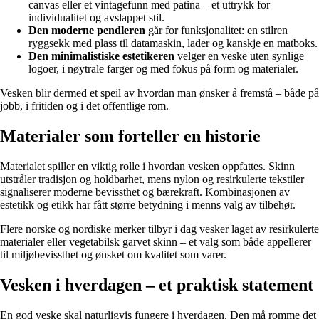
canvas eller et vintagefunn med patina – et uttrykk for
individualitet og avslappet stil.
Den moderne pendleren
går for funksjonalitet: en stilren
ryggsekk med plass til datamaskin, lader og kanskje en matboks.
Den minimalistiske estetikeren
velger en veske uten synlige
logoer, i nøytrale farger og med fokus på form og materialer.
Vesken blir dermed et speil av hvordan man ønsker å fremstå – både på
jobb, i fritiden og i det offentlige rom.
Materialer som forteller en historie
Materialet spiller en viktig rolle i hvordan vesken oppfattes. Skinn
utstråler tradisjon og holdbarhet, mens nylon og resirkulerte tekstiler
signaliserer moderne bevissthet og bærekraft. Kombinasjonen av
estetikk og etikk har fått større betydning i menns valg av tilbehør.
Flere norske og nordiske merker tilbyr i dag vesker laget av resirkulerte
materialer eller vegetabilsk garvet skinn – et valg som både appellerer
til miljøbevissthet og ønsket om kvalitet som varer.
Vesken i hverdagen – et praktisk statement
En god veske skal naturligvis fungere i hverdagen. Den må romme det